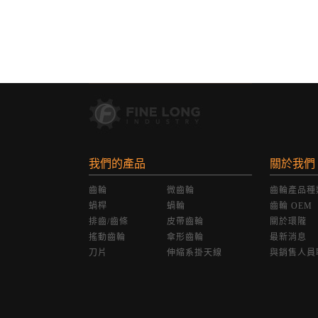
我們的產品
關於我們
齒輪
微齒輪
齒輪產品種
蝸桿
蝸輪
齒輪 OEM
排齒/齒條
皮帶齒輪
關於環隴
搖動齒輪
傘形齒輪
最新消息
刀片
伸縮系掛天線
與銷售人員