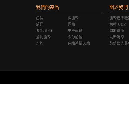
我們的產品
關於我們
齒輪
微齒輪
齒輪產品種
蝸桿
蝸輪
齒輪 OEM
排齒/齒條
皮帶齒輪
關於環隴
搖動齒輪
傘形齒輪
最新消息
刀片
伸縮系掛天線
與銷售人員