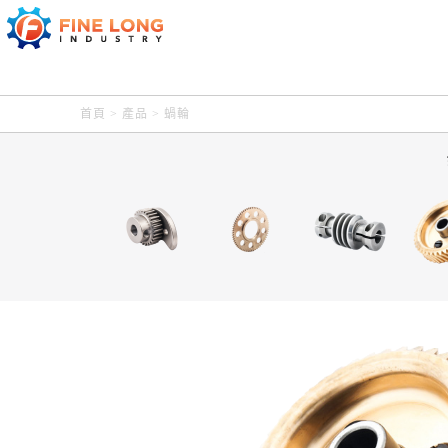
首頁
>
產品
> 蝸輪